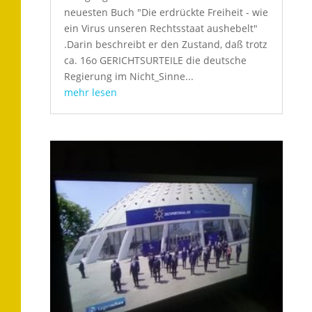
neuesten Buch "Die erdrückte Freiheit - wie
ein Virus unseren Rechtsstaat aushebelt"
.Darin beschreibt er den Zustand, daß trotz
ca. 16o GERICHTSURTEILE die deutsche
Regierung im Nicht_Sinne...
mehr lesen