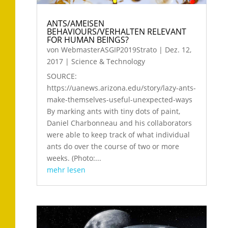
ANTS/AMEISEN
BEHAVIOURS/VERHALTEN RELEVANT
FOR HUMAN BEINGS?
von
WebmasterASGIP2019Strato
|
Dez. 12,
2017
|
Science & Technology
SOURCE:
https://uanews.arizona.edu/story/lazy-ants-
make-themselves-useful-unexpected-ways
By marking ants with tiny dots of paint,
Daniel Charbonneau and his collaborators
were able to keep track of what individual
ants do over the course of two or more
weeks. (Photo:...
mehr lesen