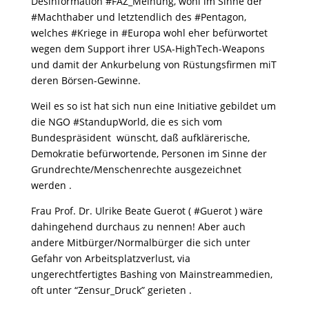
Desinformation #FAZ_Meinung, wohl im Sinne der
#Machthaber und letztendlich des #Pentagon,
welches #Kriege in #Europa wohl eher befürwortet
wegen dem Support ihrer USA-HighTech-Weapons
und damit der Ankurbelung von Rüstungsfirmen miT
deren Börsen-Gewinne.
Weil es so ist hat sich nun eine Initiative gebildet um
die NGO #StandupWorld, die es sich vom
Bundespräsident wünscht, daß aufklärerische,
Demokratie befürwortende, Personen im Sinne der
Grundrechte/Menschenrechte ausgezeichnet
werden .
Frau Prof. Dr. Ulrike Beate Guerot ( #Guerot ) wäre
dahingehend durchaus zu nennen! Aber auch
andere Mitbürger/Normalbürger die sich unter
Gefahr von Arbeitsplatzverlust, via
ungerechtfertigtes Bashing von Mainstreammedien,
oft unter “Zensur_Druck” gerieten .