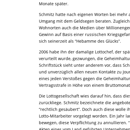
Monate später.
Schmitz hatte nach eigenen Worten bei mehr 
Umgang mit dem Geldsegen beraten. Zugleich
Wohnorten auch die Medien über Millionenge
Gewinn auf Basis einer russischen Kriegsge
sich seinerzeit als “Hebamme des Glücks”.
2006 habe ihn der damalige Lottochef, der sp
verurteilt wurde, gezwungen, die Geheimhalt
Schriftstück sieht unter anderem vor, dass Sch
und unverzüglich allen neuen Kontakte zu Jou
eines jeden Verstoßes gegen die Geheimhaltung
Vertragsstrafe in Höhe von einem Bruttomonat
Die Lottogesellschaft wies darauf hin, dass d
zurückliege. Schmitz bezeichnete die angebote
“rechtlich gesäubert”. Doch auch diese wolle 
Lotto-Mitarbeiter vorgelegt worden. Ein Jahr l
bewegen, diese Verpflichtung zu annullieren. “
Akten eines vom Land geführten Unternehmens”