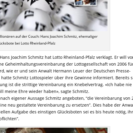
llionären auf der Couch: Hans Joachim Schmitz, ehemaliger
ücksbote bei Lotto Rheinland-Pfalz
ans Joachim Schmitz hat Lotto Rheinland-Pfalz verklagt. Er will vo
ine Geheimhaltungsvereinbarung der Lottogesellschaft von 2006 fü
ird, wie er und sein Anwalt Hermann Leuer der Deutschen Presse-
 hatte Schmitz Lottospieler über ihre Gewinne informiert. Bereits s
ung ist die strittige Vereinbarung ein Knebelvertrag. «Ich habe nie
ll meine Ehre wieder haben», sagte Schmitz.
te nach eigener Aussage Schmitz angeboten, “die Vereinbarung von 
ine neu gestaltete Vereinbarung zu ersetzen”. Dies habe der Anwa
llen Aufgabe des einstigen Glücksboten sei es bis heute nötig, ih
flichten”.