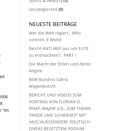
Sports & Health
(10)
Uncategorized
(8)
NEUESTE BEITRÄGE
Wer die Welt regiert.. Who
controls d World
Reicht ANTI-WEF aus um ELITE
zu entmachten?.. PART I
r
r
Die Macht der Eliten und deren
Ängste
eit
BSW Bündnis Sahra
Wagenknecht
BERICHT UND VIDEOS ZUM
2006
VORTRAG VON FLORIAN D.
lt
PFAFF, MAJOR a.D., ZUM THEMA
n “im
‘FRIEDE UND SICHERHEIT’ MIT
ANSCHLIESSENDEM, POLITISCH
DIVERS BESETZTEM PODIUM