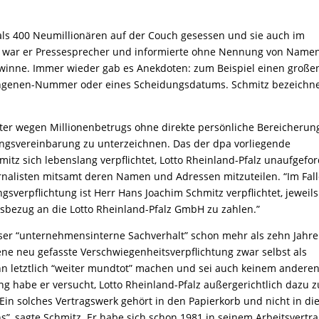
als 400 Neumillionären auf der Couch gesessen und sie auch im
 war er Pressesprecher und informierte ohne Nennung von Name
winne. Immer wieder gab es Anekdoten: zum Beispiel einen große
fangenen-Nummer oder eines Scheidungsdatums. Schmitz bezeichn
äter wegen Millionenbetrugs ohne direkte persönliche Bereicherun
ungsvereinbarung zu unterzeichnen. Das der dpa vorliegende
mitz sich lebenslang verpflichtet, Lotto Rheinland-Pfalz unaufgefor
rnalisten mitsamt deren Namen und Adressen mitzuteilen. “Im Fal
sverpflichtung ist Herr Hans Joachim Schmitz verpflichtet, jeweils
sbezug an die Lotto Rheinland-Pfalz GmbH zu zahlen.”
ieser “unternehmensinterne Sachverhalt” schon mehr als zehn Jahre
ne neu gefasste Verschwiegenheitsverpflichtung zwar selbst als
ihn letztlich “weiter mundtot” machen und sei auch keinem andere
ang habe er versucht, Lotto Rheinland-Pfalz außergerichtlich dazu z
Ein solches Vertragswerk gehört in den Papierkorb und nicht in di
, sagte Schmitz. Er habe sich schon 1981 in seinem Arbeitsvertra