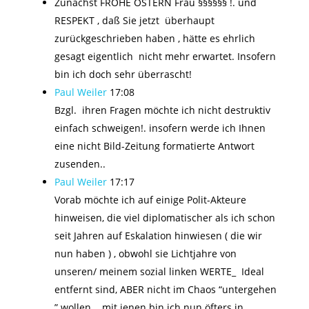
Zunächst FROHE OSTERN Frau §§§§§§ !. und
RESPEKT , daß Sie jetzt überhaupt
zurückgeschrieben haben , hätte es ehrlich
gesagt eigentlich nicht mehr erwartet. Insofern
bin ich doch sehr überrascht!
Paul Weiler
17:08
Bzgl. ihren Fragen möchte ich nicht destruktiv
einfach schweigen!. insofern werde ich Ihnen
eine nicht Bild-Zeitung formatierte Antwort
zusenden..
Paul Weiler
17:17
Vorab möchte ich auf einige Polit-Akteure
hinweisen, die viel diplomatischer als ich schon
seit Jahren auf Eskalation hinwiesen ( die wir
nun haben ) , obwohl sie Lichtjahre von
unseren/ meinem sozial linken WERTE_ Ideal
entfernt sind, ABER nicht im Chaos “untergehen
” wollen .. mit jenen bin ich nun öfters in