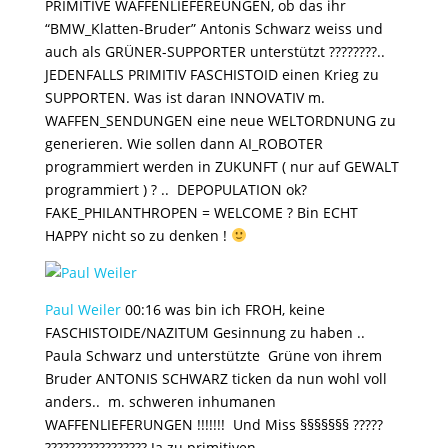
PRIMITIVE WAFFENLIEFEREUNGEN, ob das ihr
“BMW_Klatten-Bruder” Antonis Schwarz weiss und
auch als GRÜNER-SUPPORTER unterstützt ????????..
JEDENFALLS PRIMITIV FASCHISTOID einen Krieg zu
SUPPORTEN. Was ist daran INNOVATIV m.
WAFFEN_SENDUNGEN eine neue WELTORDNUNG zu
generieren. Wie sollen dann AI_ROBOTER
programmiert werden in ZUKUNFT ( nur auf GEWALT
programmiert ) ? .. DEPOPULATION ok?
FAKE_PHILANTHROPEN = WELCOME ? Bin ECHT
HAPPY nicht so zu denken !
Paul Weiler
00:16
was bin ich FROH, keine
FASCHISTOIDE/NAZITUM Gesinnung zu haben ..
Paula Schwarz und unterstützte Grüne von ihrem
Bruder ANTONIS SCHWARZ ticken da nun wohl voll
anders.. m. schweren inhumanen
WAFFENLIEFERUNGEN !!!!!!! Und Miss §§§§§§§ ?????
????????????????? Ja zu primitiven