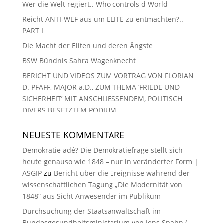
Wer die Welt regiert.. Who controls d World
Reicht ANTI-WEF aus um ELITE zu entmachten?..
PART I
Die Macht der Eliten und deren Ängste
BSW Bündnis Sahra Wagenknecht
BERICHT UND VIDEOS ZUM VORTRAG VON FLORIAN
D. PFAFF, MAJOR a.D., ZUM THEMA ‘FRIEDE UND
SICHERHEIT’ MIT ANSCHLIESSENDEM, POLITISCH
DIVERS BESETZTEM PODIUM
NEUESTE KOMMENTARE
Demokratie adé? Die Demokratiefrage stellt sich
heute genauso wie 1848 – nur in veränderter Form |
ASGIP
zu
Bericht über die Ereignisse während der
wissenschaftlichen Tagung „Die Modernität von
1848“ aus Sicht Anwesender im Publikum
Durchsuchung der Staatsanwaltschaft im
Bundesgesundheitsministerium von Jens Spahn (