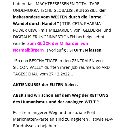
haben das MACHTBESESSENEN TOTALITÄRE
UNDEMOKRATISCHE GLOBALISIERUNGSZIEL,
der
insbesondere vom WESTEN durch die Formel ”
Wandel durch Handel “
( TTIP, CETA, PHARMA-
POWER usw. ) miT MILLIARDEN von GELDERN und
DIGITALISIERUNGSINVESTIONEN herbeigesehnt
wurde,
zum GLÜCK der Milliarden von
Normalbürgern
, ( vorläufig )
STOPPEN lassen.
15o ooo BESCHÄFTIGTE in den ZENTRALEN von
SILICON VALLEY durften ihren Job räumen, so ARD
TAGESSCHAU vom 27.12.2o22 ..
AKTIENKURSE der ELITEN fielen .
ABER sind wir schon auf dem Weg der RETTUNG
des Humanismus und der analogen WELT ?
Es ist ein längerer Weg und unsoziale Polit-
Marionetten/Parteien sind zu negieren .. sowie FDV-
Bündnisse zu bejahen.