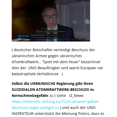
( deutscher Botschafter verteidigt Beschuss der
ukrainischen Armee gegen ukrainisches
ATomkraftwerk… “Spiel mit dem Feuer” bezeichnet
dies der UNO-Beauftragter und warnt Europäer vor
katastrophale Verhältnisse )
Selbst die UKRAINISCHE Regierung gibt ihren
SUIZIDIALEN ATOMKRAFTWERK-BESCHUSS m.
Kernschmelzegefahr
zu ( siehe IZ_News
https://internetz-zeitung.eu/7223-ukrainer-gaben-
beschuss-sogar-juengst-zu
) und auch der UNO-
INSPEKTEUR unterstützt die Meinung Putins, dass es