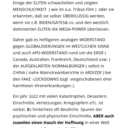
Einige der ELITEN schwächelten und zeigten
MENSCHLICHKEIT ( wie im o.a. Tribut-Film ) oder sie
erkannten, daß sie selber ÜBERFLÜSSIG werden,
wenn sie z.B. BIDEN/GATES& co. und den westlich
dominierten ELITEN die MEGA-POWER überlassen.
Daher gab es heftigeren analogen WIDERSTAND
gegen GLOBALISIERUNGEN im WESTLICHEN SINNE
und auch APO-WIDERSTAND rund um die ERDE (
Canada, Australien, Frankreich, Deutschland usw. )
der AUFGEKLÄRTEN NORMALBÜRGER ( selbst in
CHINA ( siehe Mainstreamberichte in ARD/ZDF ) bei
den FAKE -LOCKDOWNS bzgl vorgeschobenen eher
harmlosen Virenerkrankungen ).
Ein Jahr 2o22 mit vielen Katastrophen, Desastern,
Einschnitte, Verletzungen, Kriegsopfern eTc. ist
vorbei.
E
s hinterliess oft deutliche Spuren der
psychischen und physischen Einschnitte
, ABER auch
zuweilen einen Hauch der Hoffnung
in einer Welt