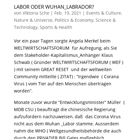
LABOR ODER WUHAN_LABRADOR?
von
Viktoria Sche
|
Feb. 19, 2021
|
Events & Culture
,
Nature & Universe
,
Politics & Economy
,
Science &
Technology
,
Sports & Health
Vor ein paar Tagen sorgte Angela Merkel beim
WELTWIRTSCHAFTSFORUM für Aufregung, als Sie
dem Stakeholder-Kapitalismus_Anhänger Klaus
Schwab ( Gründer WELTWIRTSCHAFTSFORUM ( WEF )
) mit seinem GREAT RESET und der weltweiten
Community mitteilte ( ZITAT) : “Irgendwie ( Corana
Virus ) vom Tier auf den Menschen übertragen
worden”.
Monate zuvor wurde “Entwicklungsminister” Müller (
MDB CSU ) beauftragt die chinesische Regierung
aufzufordern nachzuweisen, daß das Corona Virus
nicht aus dem Wuhan _Labor stamme. Ausserdem
nahm die WHO ( Weltgesundheitsbehörde die auch
durch den PRIVATIER Bill Gates maßgeblich