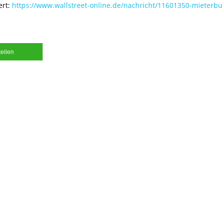
ert:
https://www.wallstreet-online.de/nachricht/11601350-mieterb
teilen