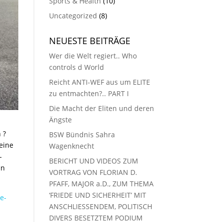
Sports & Health
(10)
Uncategorized
(8)
NEUESTE BEITRÄGE
Wer die Welt regiert.. Who
controls d World
Reicht ANTI-WEF aus um ELITE
zu entmachten?.. PART I
Die Macht der Eliten und deren
Ängste
 ?
BSW Bündnis Sahra
eine
Wagenknecht
-
BERICHT UND VIDEOS ZUM
nn
VORTRAG VON FLORIAN D.
PFAFF, MAJOR a.D., ZUM THEMA
‘FRIEDE UND SICHERHEIT’ MIT
e-
ANSCHLIESSENDEM, POLITISCH
DIVERS BESETZTEM PODIUM