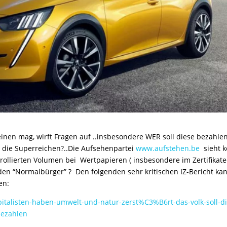
einen mag, wirft Fragen auf ..insbesondere WER soll diese bezahlen
 die Superreichen?..Die Aufsehenpartei
www.aufstehen.be
sieht k
rollierten Volumen bei Wertpapieren ( insbesondere im Zertifikate
r den “Normalbürger” ? Den folgenden sehr kritischen IZ-Bericht ka
en:
apitalisten-haben-umwelt-und-natur-zerst%C3%B6rt-das-volk-soll-di
bezahlen