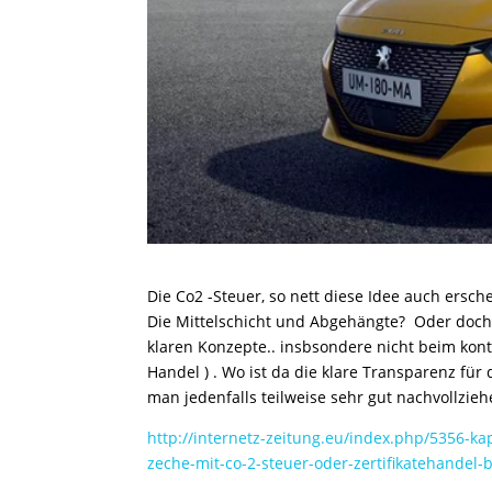
Die Co2 -Steuer, so nett diese Idee auch ersch
Die Mittelschicht und Abgehängte? Oder doch
klaren Konzepte.. insbsondere nicht beim kont
Handel ) . Wo ist da die klare Transparenz fü
man jedenfalls teilweise sehr gut nachvollzieh
http://internetz-zeitung.eu/index.php/5356-k
zeche-mit-co-2-steuer-oder-zertifikatehandel-